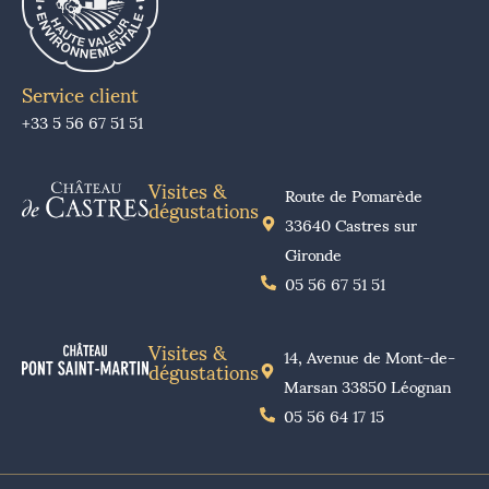
Service client
+33 5 56 67 51 51
Visites &
Route de Pomarède
dégustations
33640 Castres sur
Gironde
05 56 67 51 51
Visites &
14, Avenue de Mont-de-
dégustations
Marsan 33850 Léognan
05 56 64 17 15